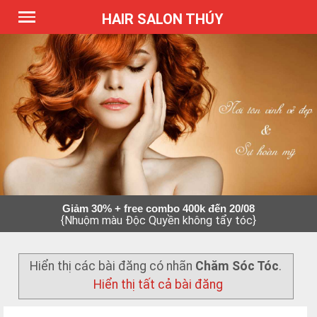
*Expires Headers
HAIR SALON THÚY
Giảm 30% + free combo 400k đến 20/08
{Nhuộm màu Độc Quyền không tẩy tóc}
Hiển thị các bài đăng có nhãn
Chăm Sóc Tóc
.
Hiển thị tất cả bài đăng