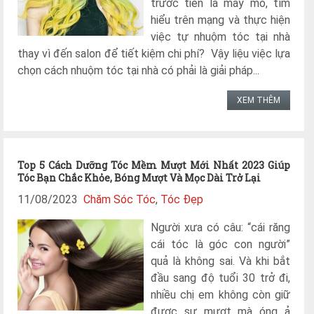
trước tiên là mày mò, tìm
hiểu trên mạng và thực hiện
việc tự nhuộm tóc tại nhà
thay vì đến salon để tiết kiệm chi phí? Vậy liệu việc lựa
chọn cách nhuộm tóc tại nhà có phải là giải pháp...
XEM THÊM
Top 5 Cách Dưỡng Tóc Mềm Mượt Mới Nhất 2023 Giúp
Tóc Bạn Chắc Khỏe, Bóng Mượt Và Mọc Dài Trở Lại
11/08/2023
Chăm Sóc Tóc
,
Tóc Đẹp
Người xưa có câu: “cái răng
cái tóc là góc con người”
quả là không sai. Và khi bắt
đầu sang độ tuổi 30 trở đi,
nhiều chị em không còn giữ
được sự mượt mà óng ả