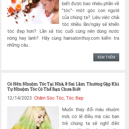
biết được bao nhiêu phần về
"tóc"- một góc con người
của chúng ta?. Liệu việc chải
tóc nhiều lần/ngày sẽ khiến
tóc đẹp hơn?. Lần xả tóc cuối cùng nên dùng nước
nóng hay lạnh?. Hãy cùng hairsalonthuy.com kiểm tra
những câu...
XEM THÊM
Có Nên Nhuộm Tóc Tại Nhà, 8 Sai Lầm Thường Gặp Khi
Tự Nhuộm Tóc Có Thể Bạn Chưa Biết
12/14/2023
Chăm Sóc Tóc
,
Tóc Đẹp
Muốn thay đổi màu nhuộm
mới, có lẽ điều mà các bạn
trẻ chúng ta sẽ nghĩ đến