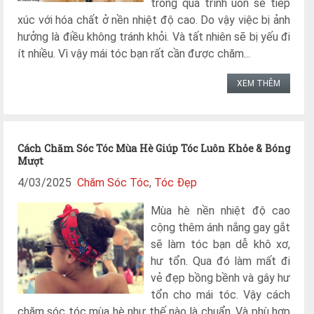
trong quá trình uốn sẽ tiếp
xúc với hóa chất ở nền nhiệt độ cao. Do vậy việc bị ảnh
hưởng là điều không tránh khỏi. Và tất nhiên sẽ bị yếu đi
ít nhiều. Vì vậy mái tóc bạn rất cần được chăm...
XEM THÊM
Cách Chăm Sóc Tóc Mùa Hè Giúp Tóc Luôn Khỏe & Bóng
Mượt
4/03/2025
Chăm Sóc Tóc
,
Tóc Đẹp
Mùa hè nền nhiệt độ cao
cộng thêm ánh nắng gay gắt
sẽ làm tóc bạn dễ khô xơ,
hư tổn. Qua đó làm mất đi
vẻ đẹp bồng bềnh và gây hư
tổn cho mái tóc. Vậy cách
chăm sóc tóc mùa hè như thế nào là chuẩn. Và phù hợp