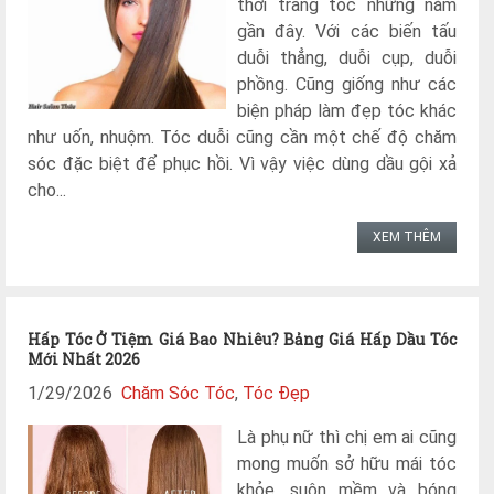
thời trang tóc những năm
gần đây. Với các biến tấu
duỗi thẳng, duỗi cụp, duỗi
phồng. Cũng giống như các
biện pháp làm đẹp tóc khác
như uốn, nhuộm. Tóc duỗi cũng cần một chế độ chăm
sóc đặc biệt để phục hồi. Vì vậy việc dùng dầu gội xả
cho...
XEM THÊM
Hấp Tóc Ở Tiệm Giá Bao Nhiêu? Bảng Giá Hấp Dầu Tóc
Mới Nhất 2026
1/29/2026
Chăm Sóc Tóc
,
Tóc Đẹp
Là phụ nữ thì chị em ai cũng
mong muốn sở hữu mái tóc
khỏe, suôn mềm và bóng