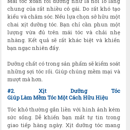
Mái tóc xoăn rối dường như là nỗi lo lắng
chung của rất nhiều cô gái. Do rất khó tạo
kiểu và chăm sóc. Nếu lựa chọn sở hữu một
chai xịt dưỡng tóc. Bạn chỉ cần phun một
lượng vừa đủ trên mái tóc và chải nhẹ
nhàng. Kết quả sẽ rất khác biệt và khiến
bạn ngạc nhiên đấy.
Dưỡng chất có trong sản phẩm sẽ kiểm soát
những sợi tóc rối. Giúp chúng mềm mại và
mượt mà hơn.
#2. X
ịt
Dưỡng Tóc
Giúp
L
àm
M
ềm
T
óc
M
ột
Cách Hữu Hiệu
Tóc khô thường gắn liền với hình ảnh kém
sức sống. Dễ khiến bạn mất tự tin trong
giao tiếp hàng ngày. Xịt dưỡng tóc mang