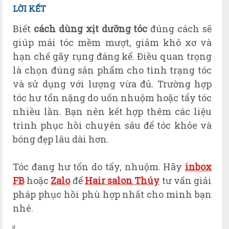
LỜI KẾT
Biết
cách dùng xịt dưỡng tóc
đúng cách sẽ
giúp mái tóc mềm mượt, giảm khô xơ và
hạn chế gãy rụng đáng kể. Điều quan trọng
là chọn đúng sản phẩm cho tình trạng tóc
và sử dụng với lượng vừa đủ. Trường hợp
tóc hư tổn nặng do uốn nhuộm hoặc tẩy tóc
nhiều lần. Bạn nên kết hợp thêm các liệu
trình phục hồi chuyên sâu để tóc khỏe và
bóng đẹp lâu dài hơn.
Tóc
đang hư tổn do tẩy, nhuộm. Hãy
inbox
FB
ho
ặc
Zalo
để
Hair salon Th
úy
tư vấn giải
pháp phục hồi phù hợp nhất cho m
ình bạn
nhé
.