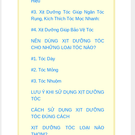
Hiệu
#3. Xịt Dưỡng Tóc Giúp Ngăn Tóc
Rụng, Kích Thích Tóc Mọc Nhanh:
#4. Xịt Dưỡng Giúp Bảo Vệ Tóc
NÊN DÙNG XỊT DƯỠNG TÓC
CHO NHỮNG LOẠI TÓC NÀO?
#1. Tóc Dày
#2. Tóc Mỏng
#3. Tóc Nhuộm
LƯU Ý KHI SỬ DỤNG XỊT DƯỠNG
TÓC
CÁCH SỬ DỤNG XỊT DƯỠNG
TÓC ĐÚNG CÁCH
XỊT DƯỠNG TÓC LOẠI NÀO
THƠM?.