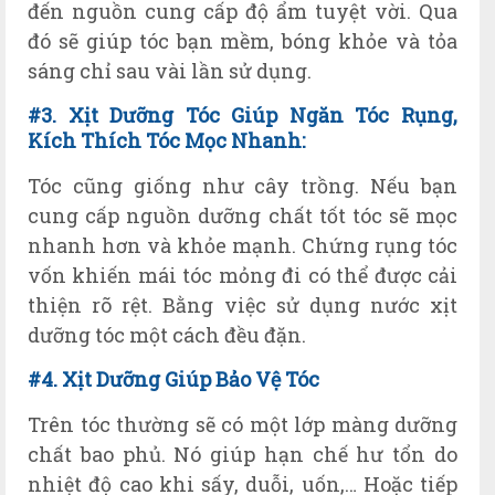
đến nguồn cung cấp độ ẩm tuyệt vời. Qua
đó sẽ giúp tóc bạn mềm, bóng khỏe và tỏa
sáng chỉ sau vài lần sử dụng.
#3. Xịt Dưỡng Tóc Giúp Ngăn Tóc Rụng,
Kích Thích Tóc Mọc Nhanh:
Tóc cũng giống như cây trồng. Nếu bạn
cung cấp nguồn dưỡng chất tốt tóc sẽ mọc
nhanh hơn và khỏe mạnh. Chứng rụng tóc
vốn khiến mái tóc mỏng đi có thể được cải
thiện rõ rệt. Bằng việc sử dụng nước xịt
dưỡng tóc một cách đều đặn.
#4. X
ịt
Dưỡng Giúp
B
ảo
V
ệ
T
óc
Trên tóc thường sẽ có một lớp màng dưỡng
chất bao phủ. Nó giúp hạn chế hư tổn do
nhiệt độ cao khi sấy, duỗi, uốn,… Hoặc tiếp