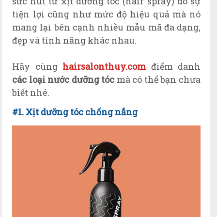
sức hút từ xịt dưỡng tóc (hair spray) do sự
tiện lợi cũng như mức độ hiệu quả mà nó
mang lại bên cạnh nhiều mẫu mã đa dạng,
đẹp và tính năng khác nhau.
Hãy cùng
hairsalonthuy.com
điểm danh
các loại nước dưỡng tóc
mà có thể bạn chưa
biết nhé.
#1. Xịt dưỡng tóc chống nắng