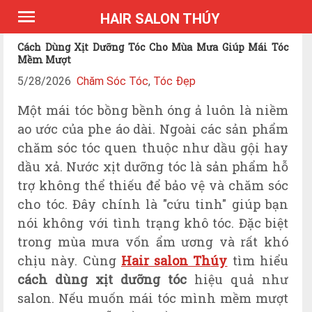
*Expires Headers
HAIR SALON THÚY
Cách Dùng Xịt Dưỡng Tóc Cho Mùa Mưa Giúp Mái Tóc
Mềm Mượt
5/28/2026
Chăm Sóc Tóc
,
Tóc Đẹp
Một mái tóc bồng bềnh óng ả luôn là niềm
ao ước của phe áo dài. Ngoài các sản phẩm
chăm sóc tóc quen thuộc như dầu gội hay
dầu xả. Nước xịt dưỡng tóc là sản phẩm hỗ
trợ không thể thiếu để bảo vệ và chăm sóc
cho tóc.
Đây chính là "cứu tinh" giúp bạn
nói không với tình trạng khô tóc. Đặc biệt
trong mùa mưa vốn ẩm ương và rất khó
chịu này.
Cùng
Hair salon Th
úy
tìm hiểu
cách dùng xịt dưỡng tóc
hiệu quả như
salon. Nếu muốn mái tóc mình mềm mượt