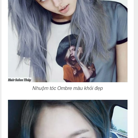
Nhuộm t
óc
àu
Ombre m
khói đẹp