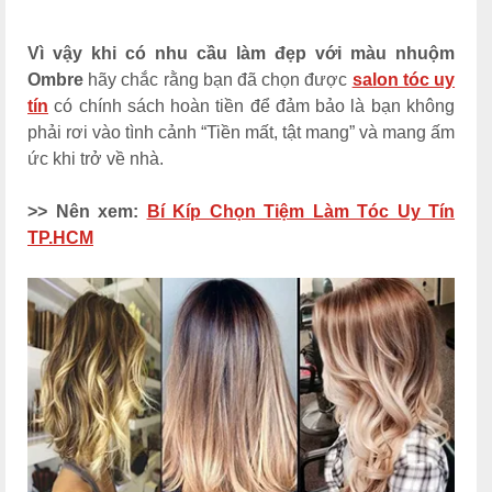
Vì vậy khi có nhu cầu làm đẹp với màu nhuộm
Ombre
hãy chắc rằng bạn đã chọn được
salon tóc uy
tín
có chính sách hoàn tiền để đảm bảo là bạn không
phải rơi vào tình cảnh “Tiền mất, tật mang” và mang ấm
ức khi trở về nhà.
>> Nên xem:
Bí Kíp Chọn Tiệm Làm Tóc Uy Tín
TP.HCM