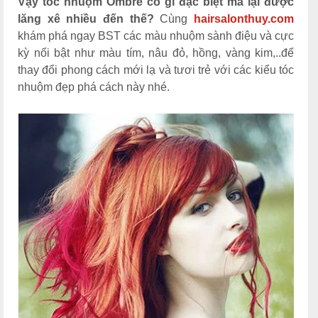
Vậy tóc nhuộm Ombre có gì đặc biệt mà lại được
lăng xê nhiều đến thế?
Cùng
hairsalonthuy.com
khám phá ngay BST các màu nhuộm sành điệu và cực
kỳ nổi bật như màu tím, nâu đỏ, hồng, vàng kim,..để
thay đổi phong cách mới lạ và tươi trẻ với các kiểu tóc
nhuộm đẹp phá cách này nhé.