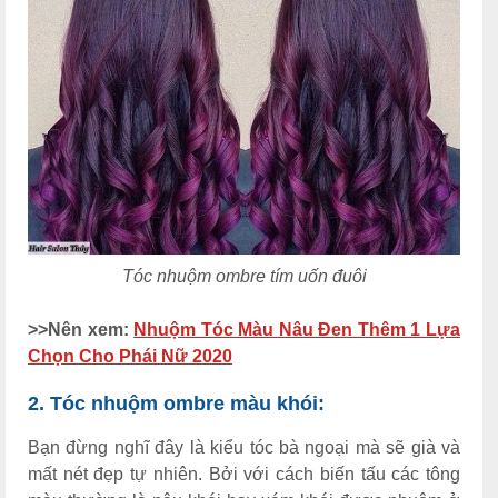
Tóc nhuộm ombre tím uốn đuôi
>>N
ên xem
:
Nhuộm Tóc Màu Nâu Đen Thêm 1 Lựa
Chọn Cho Phái Nữ 2020
2. Tóc nhuộm ombre màu khói:
Bạn đừng nghĩ đây là kiểu tóc bà ngoại mà sẽ già và
mất nét đẹp tự nhiên. Bởi với cách biến tấu các tông