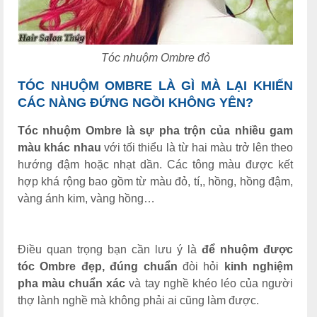
Tóc nhuộm Ombre đỏ
TÓC NHUỘM OMBRE LÀ GÌ M
À LẠI KHIẾN
CÁC NÀNG ĐỨNG NGỒI KHÔNG YÊN
?
Tóc nhuộm Ombre là sự pha trộn của nhiều gam
màu khác nhau
với tối thiểu là từ hai màu trở lên theo
hướng đậm hoặc nhạt dần. Các tông màu được kết
hợp khá rộng bao gồm từ màu đỏ, tí,, hồng, hồng đậm,
vàng ánh kim, vàng hồng…
Điều quan trọng bạn cần lưu ý là
để nhuộm được
tóc
Ombre đẹp, đúng chuẩn
đòi hỏi
kinh nghiệm
pha màu chuẩn xác
và tay nghề khéo léo của người
thợ lành nghề mà không phải ai cũng làm được.