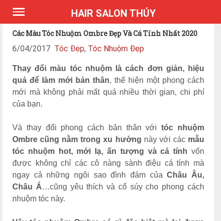
*Expires Headers
HAIR SALON THÚY
Các Màu Tóc Nhuộm Ombre Đẹp Và Cá Tính Nhất 2020
6/04/2017
Tóc Đẹp
,
Tóc Nhuộm Đẹp
Thay đổi màu tóc nhuộm là cách đơn giản, hiệu
quả để làm mới bản thân
, thể hiện một phong cách
mới mà không phải mất quá nhiều thời gian, chi phí
của bạn.
Và thay đổi phong cách bản thân với
tóc nhuộm
Ombre cũng nằm trong xu hướng
này với các
mẫu
tóc nhuộm hot, mới lạ, ấn tượng và cá tính
vốn
được không chỉ các cô nàng sành điệu cá tính mà
ngay cả những ngôi sao đình đám của
Châu Âu,
Châu Á
…cũng yêu thích và cổ súy cho phong cách
nhuộm tóc này.