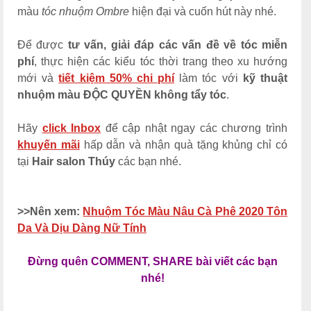
màu
tóc nhuộm Ombre
hiện đại và cuốn hút này nhé.
Để được
tư vấn, giải đáp các vấn đề về tóc miễn
phí
, thực hiện các kiểu tóc thời trang theo xu hướng
mới và
tiết kiệm 50% chi phí
làm tóc với
kỹ thuật
nhuộm màu ĐỘC QUYỀN không tẩy tóc
.
Hãy
click
Inbox
để cập nhật ngay các chương trình
khuyến mãi
hấp dẫn và nhận quà tặng khủng chỉ có
tại
Hair salon Thúy
các bạn nhé.
>>N
ên xem
:
Nhuộm Tóc Màu Nâu Cà Phê 2020 Tôn
Da Và Dịu Dàng Nữ Tính
Đừng quên COMMENT, SHARE bài viết các bạn
nhé!