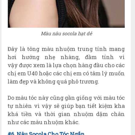
Màu nâu socola hạt dẻ
Đ
ây l
à t
ông màu nhuộm trung tính mang
hơi hướng
nh
ẹ nhàng, đầm
t
ính vì
vậy đư
ợc xem là l
ựa chọn hàng đầu
cho c
ác
chị em U40 ho
ặc c
ác chị em có tâm lý muốn
làm đẹp và không quá phô trư
ơng.
Do m
àu t
óc n
ày cũng gần giống với màu tóc
tự nhiên vì vậy sẽ giúp bạn tiết kiệm kha
khá tiền và thời gian nhuộm dặm chân
như các màu nhuộm khác.
#6. N
âu
Socola Cho T
óc
Ng
ắn