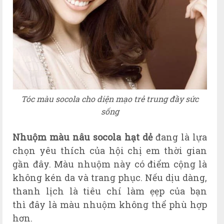
Tóc màu socola cho diện mạo trẻ trung đầy sức
sống
Nhu
ộm màu nâu socola hạt dẻ
đang là lựa
chọn yêu thích
của hội chị em th
ời gian
gần đây. Màu nhuộm này c
ó
đi
ể
m c
ộng l
à
không kén da và trang phục. Nếu dịu dàng,
thanh lịch là tiêu chí làm ẹẹp của bạn
thì đ
ây l
à màu nhuộm không thể phù hợp
hơn.