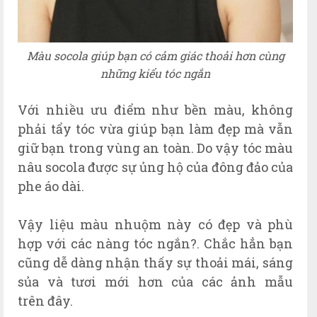
Màu socola giúp bạn có cảm giác thoải hơn cùng
những kiểu tóc ngắn
Với nhi
ều
ưu điểm nh
ư
bền màu, không
phải tẩy tóc v
ừa gi
úp b
ạn l
àm
đ
ẹp m
à
v
ẫn
gi
ữ b
ạn trong v
ùng an t
oàn. Do v
ậy t
óc m
àu
n
âu socola
đ
ư
ợ
c s
ự
ủng h
ộ c
ủa
đ
ông
đ
ảo c
ủa
phe
áo d
ài.
V
ậy li
ệu m
àu nhu
ộm n
ày c
ó
đ
ẹp v
à ph
ù
h
ợp v
ới c
ác n
àng t
óc ng
ắn?. Ch
ắc h
ẳn b
ạn
c
ũng d
ễ
d
àng nh
ận th
ấy s
ự th
o
ải
m
ái, s
áng
s
ủa v
à t
ư
ơi
m
ới h
ơn c
ủa c
ác
ảnh m
ẫu
tr
ên
đ
ây.