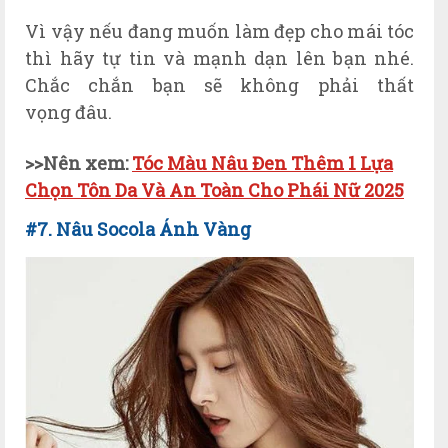
V
ì v
ậy n
ếu
đang mu
ốn l
àm
đ
ẹp cho m
ái t
óc
th
ì h
ãy t
ự tin v
à m
ạnh d
ạn l
ên b
ạn nh
é.
Ch
ắc ch
ắn b
ạn s
ẽ kh
ông ph
ải th
ấ
t
v
ọng
đ
âu.
>>N
ên xem:
Tóc Màu Nâu Đen Thêm 1 Lựa
Chọn Tôn Da Và An Toàn Cho Phái Nữ 2025
#7. N
âu
Socola Ánh Vàng