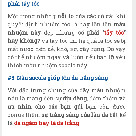
ph
ải
tẩy tóc
Một trong những
nỗi lo
của các cô gái khi
quyết định nhuộm tóc là hay lăn tăn
màu
nhuộm này
đẹp nhưng
có phải "
tẩy tóc
"
hay không?
và tẩy tóc thì hệ quả là tóc sẽ bị
mất nước nên dễ, khô, xơ, gãy rụng. Do vậy
có thể nhuộm ngay và luôn nếu bạn lỡ yêu
thích màu nhuộm socola này.
#3. N
âu socola giúp t
ôn da trắng sáng
Với đặc trưng chung của dãy màu nhuộm
nâu là mang đến sự
dịu dàng
, đằm thắm và
ưa nhìn cho các bạn gái
bạn còn được
bonus thêm
sự trắng sáng
của làn da
bất kể
là
da ngăm hay là da trắng
.