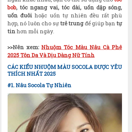
bob
, tóc ngang vai, tóc dài, uốn dập sóng,
uốn đuôi
hoặc uốn tự nhiên đều rất phù
hợp, nó luôn cho sự
trẻ trung
để giúp bạn
tự
tin
hơn mỗi ngày.
>>Nên xem:
Nhuộm Tóc Màu Nâu Cà Phê
2025 Tôn Da Và Dịu Dàng Nữ Tính
CÁC KIỂU NHUỘM MÀU SOCOLA ĐƯỢC YÊU
THÍCH NH
ẤT
2025
#1.
Nâu
Socola T
ự
Nhi
ên