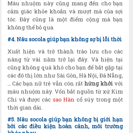
Màu nhuộm này cũng mang đến cho bạn
cảm giác khỏe khoắn và mượt mà của sợi
tóc. Đây cũng là một điểm cộng mà bạn
không thể bỏ qua.
#4. Nâu socola giúp bạn không sợ bị lỗi thời
Xuất hiện và trở thành trào lưu cho các
nàng từ vài năm trở lại đây. Và hiện tại
cũng không quá khó cho bạn để bắt gặp tại
các đô thị lớn như Sài Gòn, Hà Nội, Đà Nẵng,
… Các bạn nữ trẻ vẫn còn rất
hứng khởi
với
màu nhuộm này. Vốn bắt nguồn từ xứ Kim
Chi và được các
sao Hàn
cổ súy trong một
thời gian dài.
#5. N
âu
socola giúp bạn k
hông bị giới hạn
bởi các điều kiện
hoàn cảnh, môi trường
kh
ác nhau