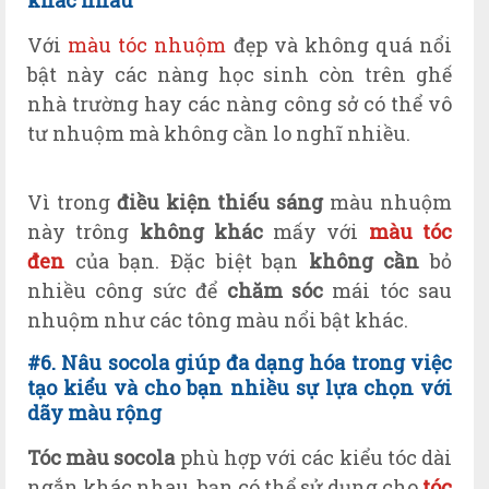
Với
màu tóc nhuộm
đẹp và không quá nổi
bật này các nàng học sinh còn trên ghế
nhà trường hay các nàng công sở có thể vô
tư nhuộm mà không cần lo nghĩ nhiều.
Vì trong
điều kiện thiếu sáng
màu nhuộm
này trông
không khác
mấy với
màu tóc
đen
của bạn. Đặc biệt bạn
không cần
bỏ
nhiều công sức để
chăm sóc
mái tóc sau
nhuộm như các tông màu nổi bật khác.
#6. N
âu
socola giúp đ
a dạng h
óa
trong việc
tạo kiểu
và cho bạn nhiều sự lựa chọn với
dãy màu r
ộng
Tóc màu socola
phù hợp với các kiểu tóc dài
ngắn khác nhau, bạn có thể sử dụng cho
tóc