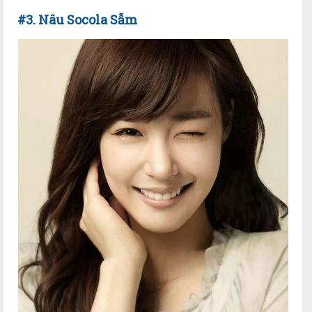
#3.
Nâu
Socola S
ẫm