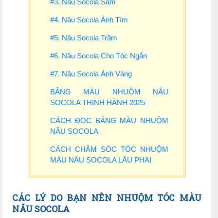
#3. Nâu Socola Sẫm
#4. Nâu Socola Ánh Tím
#5. Nâu Socola Trầm
#6. Nâu Socola Cho Tóc Ngắn
#7. Nâu Socola Ánh Vàng
BẢNG MÀU NHUỘM NÂU
SOCOLA THỊNH HÀNH 2025
CÁCH ĐỌC BẢNG MÀU NHUỘM
NÂU SOCOLA
CÁCH CHĂM SÓC TÓC NHUỘM
MÀU NÂU SOCOLA LÂU PHAI
CÁC LÝ DO BẠN NÊN NHUỘM T
ÓC
MÀU
N
ÂU
SOCOLA