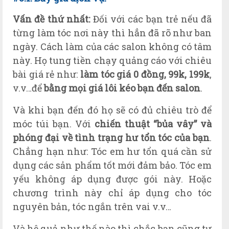
Vấn đề thứ nhất:
Đối với các bạn trẻ nếu đã
từng làm tóc nơi này thì hẳn đã rõ như ban
ngày. Cách làm của các salon không có tâm
này. Họ tung tiền chạy quảng cáo với chiêu
bài giá rẻ như:
làm tóc giá 0 đồng, 99k, 199k
,
v.v…để
bằng mọi giá lôi kéo bạn đến salon
.
Và khi bạn đến đó họ sẽ có đủ chiêu trò để
móc túi bạn. Với
chiến thuật “bủa vây” và
phóng đại về tình trạng hư tổn tóc của bạn
.
Chẳng hạn như: Tóc em hư tổn quá cần sử
dụng các sản phẩm tốt mới đảm bảo. Tóc em
yếu không áp dụng được gói này. Hoặc
chương trình này chỉ áp dụng cho tóc
nguyên bản, tóc ngắn trên vai v.v…
Và hệ quả như thế nào thì chắc bạn cũng tự