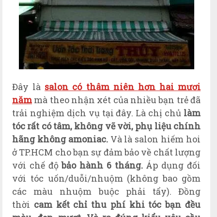
Đây là
salon có thâm niên hơn hai mươi
năm
mà theo nhận xét của nhiều bạn trẻ đã
trải nghiệm dịch vụ tại đây. Là chị chủ
làm
tóc rất có tâm, không vẽ vời, phụ liệu chính
hãng không amoniac.
Và là salon hiếm hoi
ở TP.HCM cho bạn sự đảm bảo về chất lượng
với chế độ
bảo hành 6 tháng.
Áp dụng đối
với tóc uốn/duỗi/nhuộm (không bao gồm
các màu nhuộm buộc phải tẩy). Đồng
thời
cam kết chỉ thu phí khi tóc bạn đều