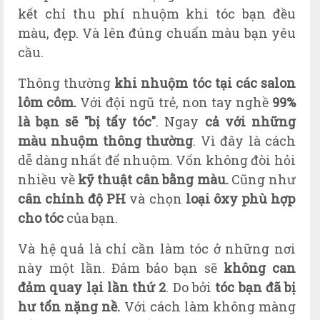
kết chỉ thu phí nhuộm khi tóc bạn đều
màu, đẹp. Và lên đúng chuẩn màu bạn yêu
cầu.
Thông thường
khi nhuộm tóc tại các salon
l
ôm c
ôm.
V
ới đội ngũ trẻ, non tay nghề
99%
là bạn sẽ "b
ị
tẩy tóc"
. Ngay
cả với những
màu nhuộm thông thường
. Vì đây là cách
dễ dàng nhất để nhuộm. Vốn không đòi hỏi
nhiều về
kỹ thuật cân bằng màu.
Cũng như
cân chỉnh độ PH
và
chọn
loại ôxy phù hợp
cho tóc
của bạn.
Và hệ quả là chỉ cần làm tóc ở những nơi
này một lần. Đảm bảo
bạn sẽ
không can
đảm quay lại lần thứ 2
.
Do bởi
tóc bạn đã bị
hư tổn nặng nề.
Với cách làm không màng