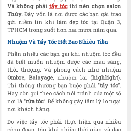
Và không phải
tẩy tóc
thì nên chọn salon
Thúy.
Đây vốn là nơi được các bạn gái trao
gửi niềm tin khi làm đẹp tóc tại Quận 3,
TPHCM trong suốt hơn hai mươi năm qua.
Nhuộm Và Tẩy Tóc Hết Bao Nhiêu Tiền
Phần nhiều các bạn gái khi nhuộm tóc đều
đã biết muốn nhuộm được các màu sáng,
thời thượng. Và phong cách như nhuộm
Ombre, Balayage
, nhuộm lai (
highlight
).
Thì thông thường bạn buộc phải "
tẩy tóc
".
Hay còn gọi theo cách nói tránh của một số
nơi là “
rửa tóc
”. Để không gây tâm lý lo ngại
nơi khách hàng.
Do việc tẩy tóc phải thực hiện qua nhiều
công đoạn, tốn khá nhiều thời gian và dao