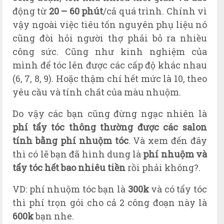
động từ
20 – 60 phút
/cả quá trình. Chính vì
vậy ngoài việc tiêu tốn nguyên phụ liệu nó
cũng đòi hỏi người thợ phải bỏ ra nhiều
công sức. Cũng như kinh nghiệm của
mình để tóc lên được các cấp độ khác nhau
(6, 7, 8, 9). Hoặc thậm chí hết mức là 10, theo
yêu cầu và tính chất của màu nhuộm.
Do vậy các bạn cũng đừng ngạc nhiên là
phí tẩy tóc thông thường được các salon
tính bằng phí nhuộm tóc
. V
à x
em đến đây
thì có lẽ bạn đã hình dung là
phí nhuộm và
tẩy tóc hết bao nhiêu tiền
rồi phải không?.
VD: phí nhuộm tóc bạn là
300k
và có tẩy tóc
thì phí trọn gói cho cả 2 công đoạn này là
600k
bạn nhe.