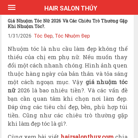
*Expires Headers
HAIR SALON THÚY
Giá Nhuộm Tóc Nữ 2026 Và Các Chiêu Trò Thường Gặp
Khi Nhuộm Tóc?.
1/31/2026
Tóc Đẹp
,
Tóc Nhuộm Đẹp
Nhuộm tóc là nhu cầu làm đẹp không thể
thiếu của chị em phụ nữ. Nếu muốn thay
đổi một cách nhanh chóng. Hình ảnh quen
thuộc hàng ngày của bản thân và tỏa sáng
một cách ngoạn mục. Vậy
giá nhuộm tóc
nữ
2026 là bao nhiêu tiền?. Và các vấn đề
bạn cần quan tâm khi chọn nơi làm đẹp.
Đáp ứng các tiêu chí đẹp, bền, phù hợp túi
tiền. Cũng như các chiêu trò thường gặp
khi làm đẹp tóc là gì?.
Cùng xem bài viết
hairsalonthuy.com
chia