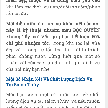
màu, đẹp, mượt. Và ra đúng kiểu yêu cầu
khi làm các dịch vụ uốn/duỗi/nhuộm/phục
hồi tại đây.
Một điều nữa làm nên sự khác biệt của nơi
này là kỹ thuật nhuộm màu ĐỘC QUYỀN
không “tẩy tóc”
. Vốn giúp bạn
tiết kiệm 50%
chi phí nhuộm tóc.
Trong khi
tóc lại vừa
đẹp và không hư tổn tóc thì thật là thích
phải không nào?. Cùng lướt qua một số
nhận xét của các bạn đã kinh qua dịch vụ
của nơi này bạn nhe.
Một Số Nhận Xét Về Chất Lượng Dịch Vụ
Tại Salon Thúy
Mời bạn xem một số nhận xét về chất
lượng dịch vụ tại salon Thúy. Và nếu muốn
kiểm chứng chất lượng dịch vụ tại đây thì