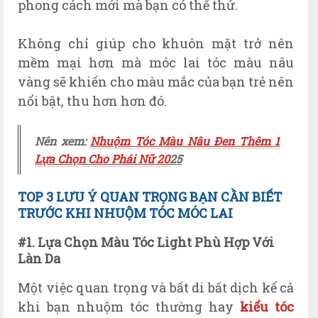
phong cách mới mà bạn có thể thử.
Không chỉ giúp cho khuôn mặt trở nên
mềm mại hơn mà móc lai tóc màu nâu
vàng sẽ khiến cho màu mắc của bạn trẻ nên
nổi bật, thu hơn hơn đó.
Nên xem:
Nhuộm Tóc Màu Nâu Đen Thêm 1
Lựa Chọn Cho Phái Nữ 20
25
TOP 3
LƯU Ý
QUAN TRỌNG BẠN CẦN BIẾT
TRƯỚC KHI NHUỘM TÓC MÓC LAI
#1. Lựa Chọn Màu Tóc Light Phù Hợp Với
Làn Da
Một việc quan trọng và bất di bất dịch kể cả
khi bạn nhuộm tóc thường hay
kiểu tóc