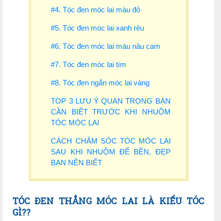
#4. Tóc đen móc lai màu đỏ
#5. Tóc đen móc lai xanh rêu
#6. Tóc đen móc lai màu nâu cam
#7. Tóc đen móc lai tím
#8. Tóc đen ngắn móc lai vàng
TOP 3 LƯU Ý QUAN TRỌNG BẠN
CẦN BIẾT TRƯỚC KHI NHUỘM
TÓC MÓC LAI
CÁCH CHĂM SÓC TÓC MÓC LAI
SAU KHI NHUỘM ĐỂ BỀN, ĐẸP
BẠN NÊN BIẾT
TÓC ĐEN THẲNG MÓC LAI LÀ KIỂU TÓC
GÌ?
?