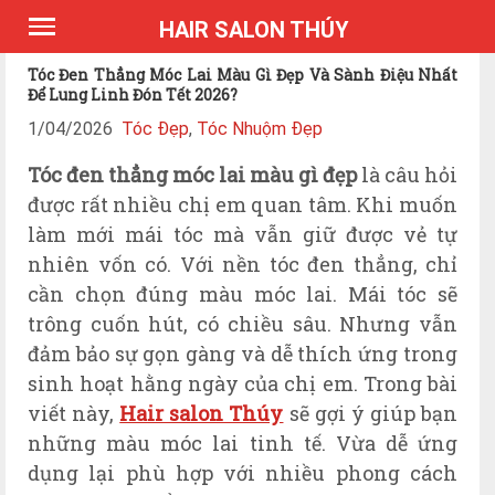
*Expires Headers
HAIR SALON THÚY
Tóc Đen Thẳng Móc Lai Màu Gì Đẹp Và Sành Điệu Nhất
Để Lung Linh Đón Tết 2026?
1/04/2026
Tóc Đẹp
,
Tóc Nhuộm Đẹp
Tóc đen thẳng móc lai màu gì đẹp
là câu hỏi
được rất nhiều chị em quan tâm. Khi muốn
làm mới mái tóc mà vẫn giữ được vẻ tự
nhiên vốn có. Với nền tóc đen thẳng, chỉ
cần chọn đúng màu móc lai. Mái tóc sẽ
trông cuốn hút, có chiều sâu. Nhưng vẫn
đảm bảo sự gọn gàng và dễ thích ứng trong
sinh hoạt hằng ngày của chị em. Trong bài
viết này,
Hair salon Thúy
sẽ g
ợi
ý
giúp bạn
những màu móc lai tinh tế. Vừa dễ ứng
dụng lại phù hợp với nhiều phong cách