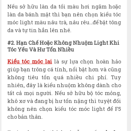
Nếu sở hữu làn da tối màu hơi ngăm hoặc
làn da bánh mật thì bạn nên chọn kiểu tóc
móc light màu nâu trà, nâu rêu…để bật tông
da và tự tin hẳn lên nhé.
#2. H
ạn Ch
ế Hoặc Không N
huộm Light Khi
Tóc Yếu V
à Hư Tổn Nhiều
Kiểu tóc móc lai
là sự lựa chọn hoàn hảo
giúp bạn trông cá tính, nổi bật hơn và cũng
không tiêu tốn quá nhiều chi phí. Tuy
nhiên, đây là kiểu nhuộm không dành cho
tất cả mọi người. Nếu sở hữu bộ tóc mỏng,
khô xơ và đang bị hư tổn nặng thì tuyệt đối
không nên chọn kiểu tóc móc light để F5
cho bản thân.