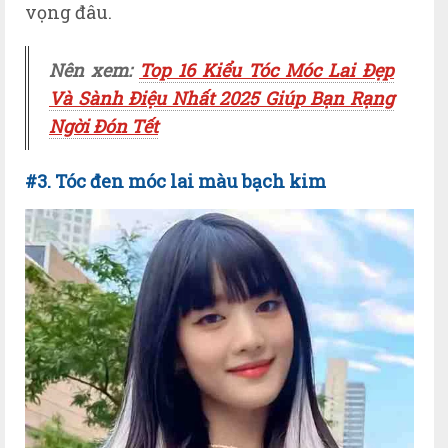
vọng đâu.
Nên xem:
Top 16 Kiểu Tóc Móc Lai Đẹp
Và Sành Điệu Nhất 2025 Giúp Bạn Rạng
Ngời Đón Tết
#3. Tóc đen móc lai màu bạch kim