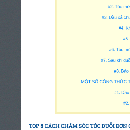
#2. Tóc mới
#3. Dầu xả ch
#4. K
#5.
#6. Tóc mớ
#7. Sau khi du
#8. Bảo
MỘT SỐ CÔNG THỨC T
#1. Dầu 
#2.
TOP 8 CÁCH CHĂM SÓC TÓC DUỖI ĐƠN