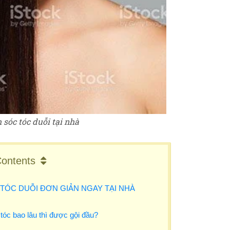
sóc tóc duỗi t
ại nh
à
ontents
TÓC DUỖI ĐƠN GIẢN NGAY TẠI NHÀ
 tóc bao lâu thì được gội đầu?