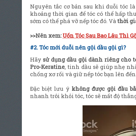
Gội đầu 3 
Nguyên tắc cơ bản sau khi duỗi tóc là
khoảng thời gian để tóc có thể hấp th
sớm có thể phá vỡ nếp tóc đó. Và
thời gi
>>Nên xem:
Uốn Tóc Sau Bao Lâu Thì Gộ
#2. Tóc mới duỗi nên gội dầu gội gì?
Hãy
sử dụng dầu gội dành riêng cho t
Pro-Keratine
, tinh dầu sẽ giúp nhẹ nh
chống xơ rối và giữ nếp tóc bạn lên đến
Đặc biệt lưu ý
không được gội đầu b
nhanh trôi khỏi tóc, tóc sẽ mất độ thẳn