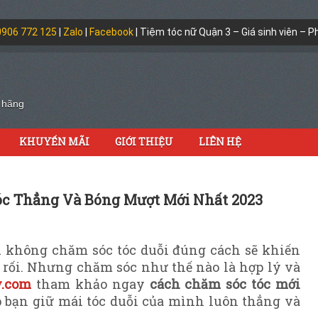
0906 772 125
|
Zalo
|
Facebook
| Tiệm tóc nữ Quận 3 – Giá sinh viên – P
>
h hãng
KHUYẾN MÃI
GIỚI THIỆU
LIÊN HỆ
óc Thẳng Và Bóng Mượt Mới Nhất 2023
u không chăm sóc tóc duỗi đúng cách sẽ khiến
 rối.
Nhưng chăm sóc như thế nào là hợp lý và
y.com
tham khảo ngay
cách chăm sóc tóc mới
p bạn giữ mái tóc duỗi của mình luôn thẳng và