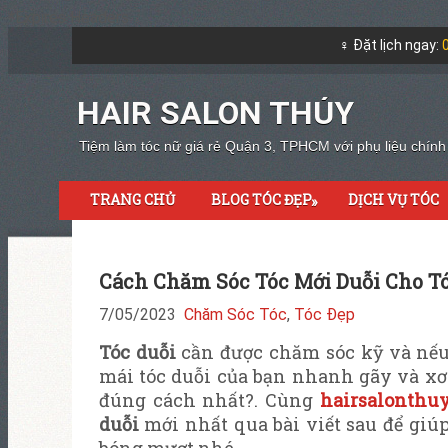
*Expires Headers
‍♀️ Đặt lịch ngay:
HAIR SALON THÚY
Tiệm làm tóc nữ giá rẻ Quận 3, TPHCM với phụ liệu chín
TRANG CHỦ
BLOG TÓC ĐẸP
DỊCH VỤ TÓC
»
Cách Chăm Sóc Tóc Mới Duỗi Cho T
7/05/2023
Chăm Sóc Tóc
,
Tóc Đẹp
Tóc
duỗi
cần được chăm sóc kỹ v
à n
ế
mái tóc duỗi của bạn nhanh gãy và xơ
đúng cách nhất?. C
ùng
hairsalonthu
duỗi
mới nhất qua bài viết sau để giú
bóng mượt nhé.