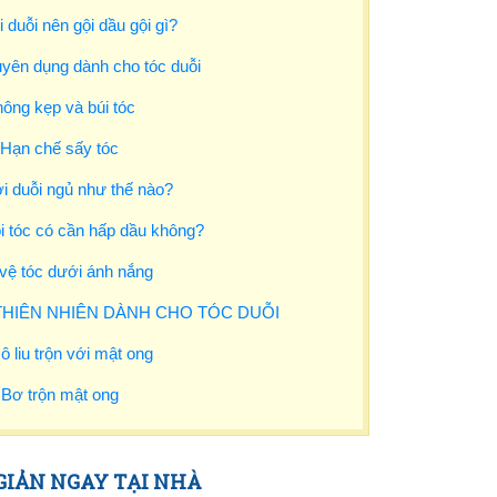
 duỗi nên gội dầu gội gì?
uyên dụng dành cho tóc duỗi
hông kẹp và búi tóc
 Hạn chế sấy tóc
i duỗi ngủ như thế nào?
ỗi tóc có cần hấp dầu không?
 vệ tóc dưới ánh nắng
HIÊN NHIÊN DÀNH CHO TÓC DUỖI
ô liu trộn với mật ong
 Bơ trộn mật ong
 GIẢN NGAY TẠI NHÀ