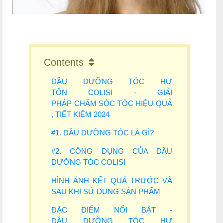
Contents
DẦU DƯỠNG TÓC HƯ
TỔN COLISI - GIẢI
PHÁP CHĂM SÓC TÓC HIỆU QUẢ
, TIẾT KIỆM 2024
#1. DẦU DƯỠNG TÓC LÀ GÌ?
#2. CÔNG DỤNG CỦA DẦU
DƯỠNG TÓC COLISI
HÌNH ẢNH KẾT QUẢ TRƯỚC VÀ
SAU KHI SỬ DỤNG SẢN PHẨM
ĐẶC ĐIỂM NỔI BẬT -
DẦU DƯỠNG TÓC HƯ