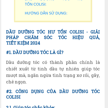
TỔN COLISI:
HƯỚNG DẪN SỬ DỤNG:
D
ẦU DƯỠNG TÓC HƯ TỔN
COLISI - GI
ẢI
PHÁP
CH
ĂM
S
ÓC
T
ÓC
HI
ỆU
QU
Ả
,
TI
ẾT
KI
ỆM
2024
#1. DẦU DƯỠNG TÓC LÀ GÌ?
Dầu dưỡng tóc có thành phần chính là
chiết xuất từ tinh dầu tự nhiên giúp tóc
mượt mà, ngăn ngừa tình trạng xơ rối, gãy,
chẻ ngọn.
#2. CÔNG DỤNG CỦA DẦU DƯỠNG TÓC
COLISI
2.1. Giúp tóc chắc khỏe: