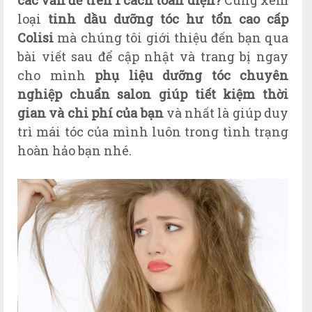
các vấn đề trên 1 cách toàn diện?
Cùng xem
loại
tinh
dầu dưỡng tóc hư tổn cao cấp
Colisi
mà chúng tôi giới thiệu đến bạn qua
bài viết sau để cập nhật và trang bị ngay
cho mình
phụ liệu dưỡng tóc chuyên
nghiệp chuẩn salon giúp tiết kiệm thời
gian và chi phí của bạn
và nhất là gi
úp
duy
trì mái tóc của mình luôn trong tình trạng
hoàn hảo bạn nhé.