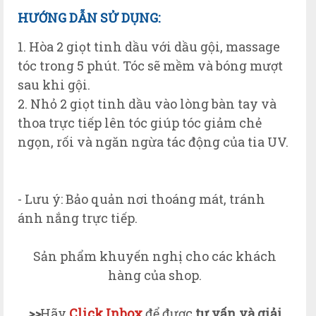
H
ƯỚNG
D
ẪN
S
Ử
D
ỤNG
:
1. Hòa 2 giọt tinh dầu với dầu gội, massage
tóc trong 5 phút. Tóc sẽ mềm và bóng mượt
sau khi gội.
2. Nhỏ 2 giọt tinh dầu vào lòng bàn tay và
thoa trực tiếp lên tóc giúp tóc giảm chẻ
ngọn, rối và ngăn ngừa tác động của tia UV.
- Lưu ý: Bảo quản nơi thoáng mát, tránh
ánh nắng trực tiếp.
Sản phẩm khuyến nghị cho các khách
hàng của shop.
>>
H
ãy
Click
Inbox
để được
tư vấn và giải