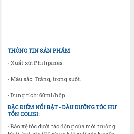
TH
ÔNG TIN SẢN PHẨM
- Xuất xứ: Philipines.
- Màu sắc: Trắng, trong suốt.
- Dung tích: 60ml/hộp
Đ
ẶC ĐIỂM NỔI BẬT
- D
ẦU
D
ƯỠNG
T
ÓC H
Ư
TỔN
COLISI
:
- Bảo vệ tóc dưới tác động của môi trường