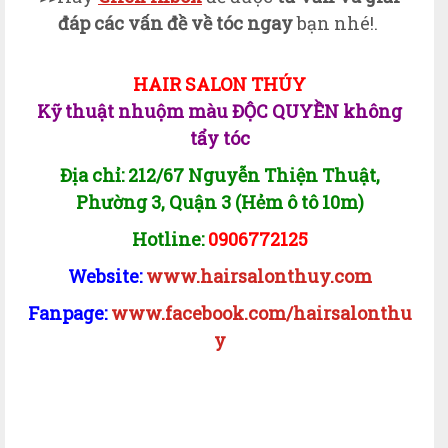
đáp các vấn đề về tóc ngay
b
ạn nhé!
.
HAIR SALON TH
ÚY
K
ỹ thu
ật nhuộm màu ĐỘC QUYỀN không
tẩy tóc
Địa chỉ: 212/67 Nguy
ễn Thi
ện Thu
ật
,
Phường 3, Quận 3 (Hẻm ô tô 10m)
Hotline:
0906772125
Website:
www.hairsalonthuy.com
Fanpage:
www.facebook.com/hairsalonthu
y