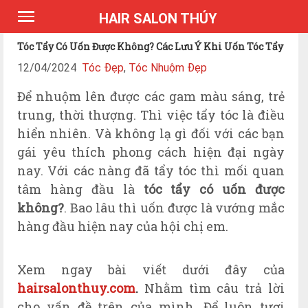
*Expires Headers
HAIR SALON THÚY
Tóc Tẩy Có Uốn Được Không? Các Lưu Ý Khi Uốn Tóc Tẩy
12/04/2024
Tóc Đẹp
,
Tóc Nhuộm Đẹp
Để nhuộm lên được các gam màu sáng, trẻ
trung, thời thượng. Thì việc tẩy tóc là điều
hiển nhiên. Và không lạ gì đối với các bạn
gái yêu thích phong cách hiện đại ngày
nay. Với các nàng đã tẩy tóc thì mối quan
tâm hàng đầu là
tóc tẩy có uốn được
không?
. Bao lâu thì uốn được là vướng mắc
hàng đầu hiện nay của hội chị em.
Xem ngay bài viết dưới đây của
hairsalonthuy.com
.
Nhằm tìm câu trả lời
cho vấn đề trên của mình. Để luôn tươi