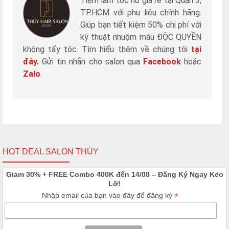
Tiệm làm tóc nữ giá rẻ tại Quận 3,
TP.HCM với phụ liệu chính hãng.
Giúp bạn tiết kiệm 50% chi phí với
kỹ thuật nhuộm màu ĐỘC QUYỀN
không tẩy tóc. Tìm hiểu thêm về chúng tôi
tại
đây.
Gửi tin nhắn cho salon qua
Facebook
hoặc
Zalo
.
HOT DEAL SALON THÚY
Giảm 30% + FREE Combo 400K đến 14/08 – Đăng Ký Ngay Kẻo
Lỡ!
*
Nhập email của bạn vào đây để đăng ký