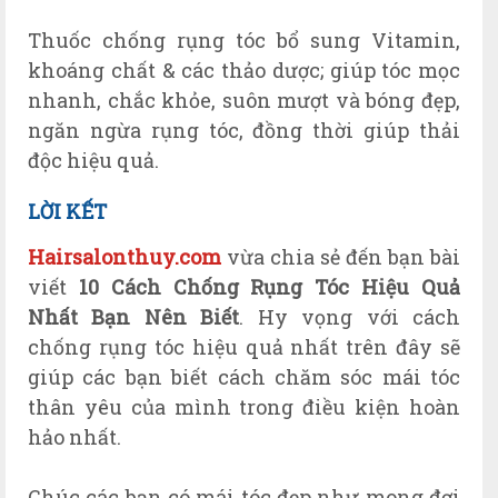
Thuốc chống rụng tóc bổ sung Vitamin,
khoáng chất & các thảo dược; giúp tóc mọc
nhanh, chắc khỏe, suôn mượt và bóng đẹp,
ngăn ngừa rụng tóc, đồng thời giúp thải
độc hiệu quả.
LỜI KẾT
Hairsalonthuy.com
vừa chia sẻ đến bạn bài
viết
10
Cách Chống Rụng Tóc Hiệu Quả
Nhất Bạn N
ên
Biết
. Hy vọng với cách
chống rụng tóc hi
ệu quả nh
ất
trên đây sẽ
giúp các bạn biết cách chăm s
óc
mái tóc
thân yêu của mình trong điều kiện hoàn
hảo nhất.
Chúc các bạn có mái tóc đẹp như mong đợi