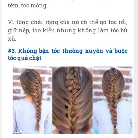
tém, tóc mỏng.
Vì lông chải rộng của nó có thể gỡ tóc rối,
giữ nếp, tạo kiểu nhưng không làm tóc bù
xù.
#3. K
hông bện tóc thường xuyên v
à
buộc
tóc quá chặt