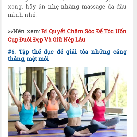
xong, hãy ấn nhẹ nhàng massage da đầu
mình nhé.
>>Nên xem:
Bí Quyết Chăm Sóc Để Tóc Uốn
Cụp Đuôi Đẹp Và Giữ Nếp Lâu
#6. Tập thể dục để giải tỏa những căng
thẳng, mệt mỏi