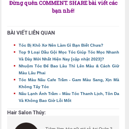
Đừng quên COMMENT. SHARE bài viết các
bạn nhé!
BÀI VIẾT LIÊN QUAN
Tóc Bị Khô Xơ Nên Làm Gì Bạn Biết Chưa?
Top 9 Loại Dầu Gội Mọc Tóc Giúp Tóc Mọc Nhanh
Và Dày Mới Nhất Hiện Nay [cập nhật 2023]?
Nhuộm Tóc Để Bao Lâu Thì Lên Màu & Cách Giữ
Màu Lâu Phai
Tóc Màu Nâu Cafe Trầm - Gam Màu Sang, Xịn Mà
Không Tẩy Tóc
Nâu Lạnh Ánh Trầm – Màu Tóc Thanh Lịch, Tôn Da
Và Không Bao Giờ Lỗi Mốt
Hair Salon Thúy: