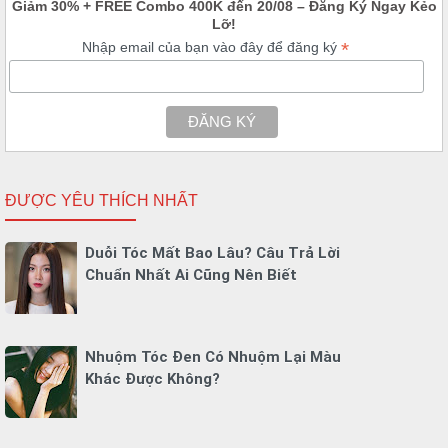
Giảm 30% + FREE Combo 400K đến 20/08 – Đăng Ký Ngay Kẻo
Lỡ!
*
Nhập email của bạn vào đây để đăng ký
ĐƯỢC YÊU THÍCH NHẤT
Duỗi Tóc Mất Bao Lâu? Câu Trả Lời
Chuẩn Nhất Ai Cũng Nên Biết
Nhuộm Tóc Đen Có Nhuộm Lại Màu
Khác Được Không?