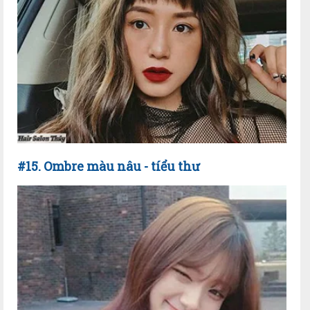
#15. Ombre màu nâu - tíểu thư