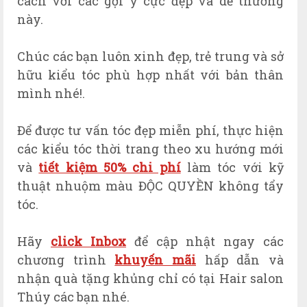
cách với các gợi ý cực đẹp và
dễ thương
này.
Chúc các bạn luôn xinh đẹp, trẻ trung và sở
hữu kiểu tóc phù hợp nhất với bản thân
mình nhé!.
Để được tư vấn tóc đẹp miễn phí, thực hiện
các kiểu tóc thời trang theo xu hướng mới
và
tiết kiệm 50% chi phí
làm tóc với kỹ
thuật nhuộm màu ĐỘC QUYỀN không tẩy
tóc.
Hãy
click Inbox
để cập nhật ngay các
chương trình
khuyến mãi
hấp dẫn và
nhận quà tặng khủng chỉ có tại Hair salon
Thúy các bạn nhé.