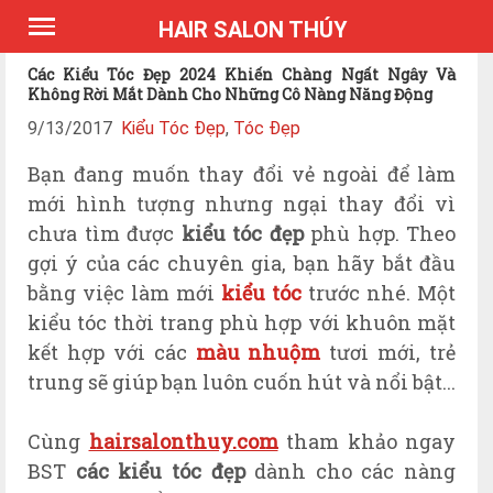
*Expires Headers
HAIR SALON THÚY
Các Kiểu Tóc Đẹp 2024 Khiến Chàng Ngất Ngây Và
Không Rời Mắt Dành Cho Những Cô Nàng Năng Động
9/13/2017
Kiểu Tóc Đẹp
,
Tóc Đẹp
Bạn đang muốn thay đổi vẻ ngoài để làm
mới hình tượng nhưng ngại thay đổi vì
chưa tìm được
kiểu tóc đẹp
phù hợp. Theo
gợi ý của các chuyên gia, bạn hãy bắt đầu
bằng việc làm mới
kiểu tóc
trước nhé. Một
kiểu tóc thời trang phù hợp với khuôn mặt
kết hợp với các
màu nhuộm
tươi mới, trẻ
trung sẽ giúp bạn luôn cuốn hút và nổi bật...
Cùng
hairsalonthuy.com
tham khảo ngay
BST
các kiểu tóc đẹp
dành cho các nàng