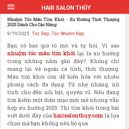
*Expires Headers
HAIR SALON THÚY
Nhuộm Tóc Màu Tím Khói - Xu Hướng Thời Thượng
2025 Dành Cho Các Nàng
9/19/2025
Tóc Đẹp
,
Tóc Nhuộm Đẹp
Bạn có bao giờ tò mò và tự hỏi. Vì sao
nhuộm tóc màu tím khói
lại là xu hướng
trong những năm gần đây?. Không chỉ
mang lại vẻ ngoài cá tính, thời thượng.
Màu tím khói còn dễ biến hóa với nhiều
phong cách đa dạng. Từ nhẹ nhàng, nữ
tính cho đến nổi bật, quyến rũ. Nếu đang
tìm kiếm một diện mạo mới mẻ nhưng vẫn
hợp xu hướng 2025. Thì tím khói trong bài
viết dưới đây của
hairsalonthuy.com
là lựa
chọn mà bạn không nên bỏ qua.