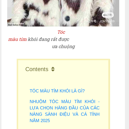
Tóc
màu tím
khói đang rất được
ưa chuộng
Contents
TÓC MÀU TÍM KHÓI LÀ GÌ?
NHUỘM TÓC MÀU TÍM KHÓI -
LỰA CHỌN HÀNG ĐẦU CỦA CÁC
NÀNG SÀNH ĐIỆU VÀ CÁ TÍNH
NĂM 2025