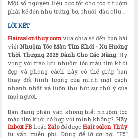
Một số nguyên liệu cực tốt cho tóc nhuộm
phải kể đến như trứng, bơ, chuối, dầu oliu…
L
ỜI KẾT
Hairsalonthuy.com
vừa chia sẻ đến bạn bài
viết
Nhuộm Tóc Màu Tím Khói - Xu Hướng
Thời Thượng 2025 Dành Cho Các Nàng
. Hy
vọng với trào lưu nhuộm tóc màu tím khói
đẹp và phong cách này có thể giúp bạn
thay đổi hình tượng của mình một cách
nhanh nhất và luôn thu hút sự chú ý của
mọi người.
Bạn đang phân vân không biết nhuộm tóc
màu tím khói có hợp với mình không?. Hãy
Inbox FB
hoặc
Zalo
để được
Hair salon Thúy
tư vấn miễn phí. Đừng để lỡ cơ hội “F5”