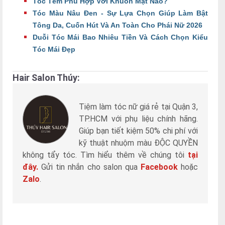
Tóc Tém Phù Hợp Với Khuôn Mặt Nào?
Tóc Màu Nâu Đen - Sự Lựa Chọn Giúp Làm Bật
Tông Da, Cuốn Hút Và An Toàn Cho Phái Nữ 2026
Duỗi Tóc Mái Bao Nhiêu Tiền Và Cách Chọn Kiểu
Tóc Mái Đẹp
Hair Salon Thúy:
Tiệm làm tóc nữ giá rẻ tại Quận 3,
TP.HCM với phụ liệu chính hãng.
Giúp bạn tiết kiệm 50% chi phí với
kỹ thuật nhuộm màu ĐỘC QUYỀN
không tẩy tóc. Tìm hiểu thêm về chúng tôi
tại
đây.
Gửi tin nhắn cho salon qua
Facebook
hoặc
Zalo
.