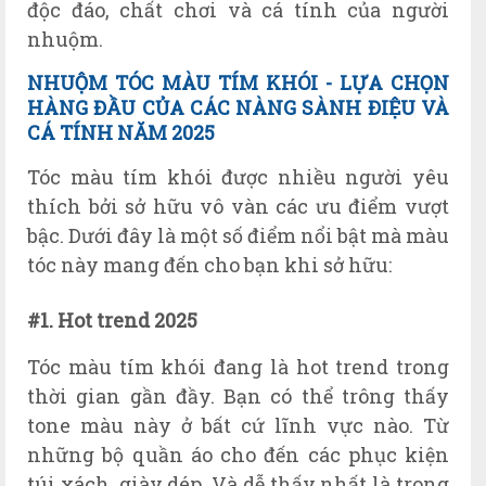
độc đáo, chất chơi và cá tính của người
nhuộm.
NHUỘM TÓC MÀU TÍM KHÓI - LỰA CHỌN
HÀNG ĐẦU CỦA CÁC NÀNG SÀNH ĐIỆU VÀ
CÁ TÍNH NĂM 2025
Tóc màu tím khói được nhiều người yêu
thích bởi sở hữu vô vàn các ưu điểm vượt
bậc. Dưới đây là một số điểm nổi bật mà màu
tóc này mang đến cho bạn khi sở hữu:
#1. Hot trend 2025
Tóc màu tím khói đang là hot trend trong
thời gian gần đầy. Bạn có thể trông thấy
tone màu này ở bất cứ lĩnh vực nào. Từ
những bộ quần áo cho đến các phục kiện
túi xách, giày dép. Và dễ thấy nhất là trong